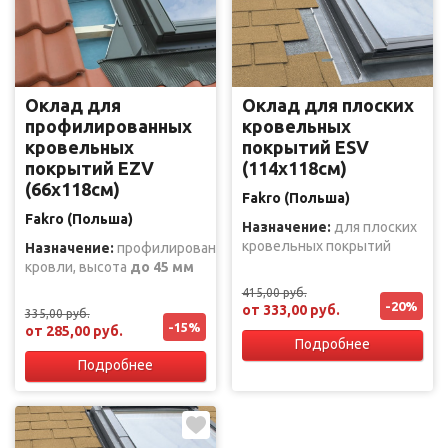
Оклад для
Оклад для плоских
профилированных
кровельных
кровельных
покрытий ESV
покрытий EZV
(114х118см)
(66х118см)
Fakro (Польша)
Fakro (Польша)
Назначение:
для плоских
кровельных покрытий
Назначение:
профилированные
кровли, высота
до 45 мм
415,00 руб.
-20%
от 333,00 руб.
335,00 руб.
-15%
от 285,00 руб.
Подробнее
Подробнее