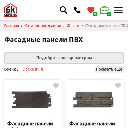
0
0
Пн-Пт: с 9.00 до 17.00
Главная
Каталог продукции
Фасад
Фасадные панели ПВ
Сб, Вс: выходной
Посещение офиса по
Фасадные панели ПВХ
предварительному звонку!
+375 29 198-56-26
Подобрать по параметрам
Перезвонить!
Бренды:
Docke (РФ)
Показать еще
Фасадные панели
Фасадные панели